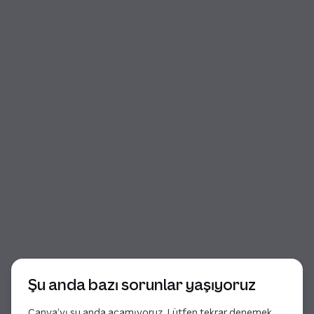
İletişim kutusu başlangıcı
Şu anda bazı sorunlar yaşıyoruz
Canva’yı şu anda açamıyoruz. Lütfen tekrar denemek